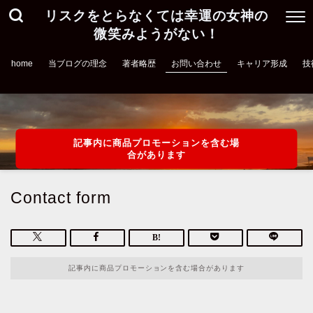
リスクをとらなくては幸運の女神の
微笑みようがない！
home
当ブログの理念
著者略歴
お問い合わせ
キャリア形成
技
記事内に商品プロモーションを含む場
合があります
Contact form
記事内に商品プロモーションを含む場合があります