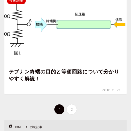
技術記事
テブナン終端の目的と等価回路について分かり
やすく解説！
2018-11-21
1
2
HOME
技術記事