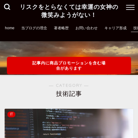
リスクをとらなくては幸運の女神の
微笑みようがない！
home
当ブログの理念
著者略歴
お問い合わせ
キャリア形成
技
記事内に商品プロモーションを含む場
合があります
― CATEGORY ―
技術記事
IT