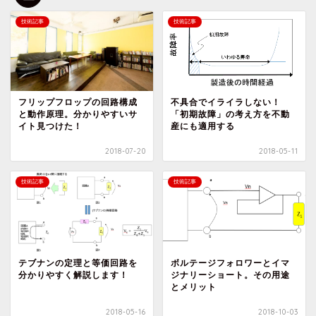
技術記事
技術記事
不具合でイライラしない！
フリップフロップの回路構成
「初期故障」の考え方を不動
と動作原理。分かりやすいサ
産にも適用する
イト見つけた！
2018-07-20
2018-05-11
技術記事
技術記事
テブナンの定理と等価回路を
ボルテージフォロワーとイマ
分かりやすく解説します！
ジナリーショート。その用途
とメリット
2018-05-16
2018-10-03