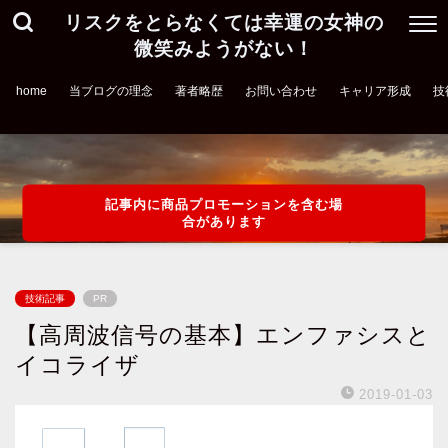
リスクをとらなくては幸運の女神の
微笑みようがない！
home
当ブログの理念
著者略歴
お問い合わせ
キャリア形成
技
記事内に商品プロモーションを含む場
合があります
技術記事
PR
【高周波信号の基本】エンファシスと
イコライザ
2019-01-03