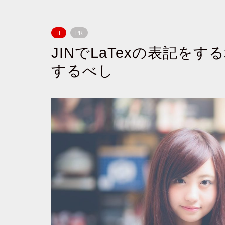
IT
PR
JINでLaTexの表記をする場
するべし