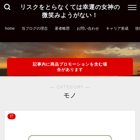
リスクをとらなくては幸運の女神の
微笑みようがない！
home
当ブログの理念
著者略歴
お問い合わせ
キャリア形成
技
記事内に商品プロモーションを含む場
合があります
― CATEGORY ―
モノ
IT