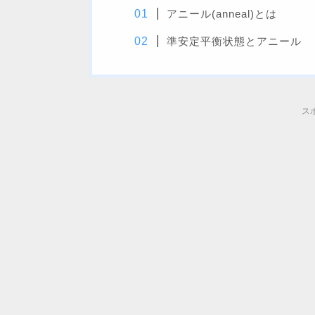
アニール(anneal)とは
準安定平衡状態とアニール
ス