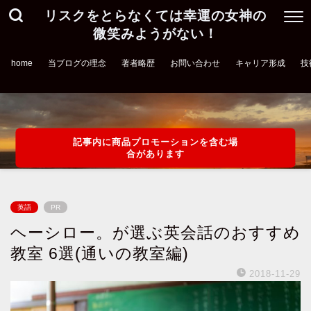
リスクをとらなくては幸運の女神の
微笑みようがない！
home
当ブログの理念
著者略歴
お問い合わせ
キャリア形成
技
記事内に商品プロモーションを含む場
合があります
英語
PR
ヘーシロー。が選ぶ英会話のおすすめ
教室 6選(通いの教室編)
2018-11-29