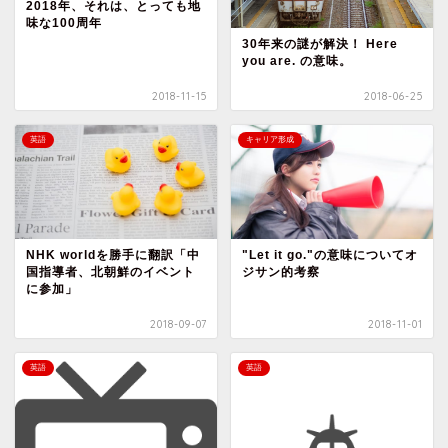
2018年、それは、とっても地
味な100周年
30年来の謎が解決！ Here
you are. の意味。
2018-11-15
2018-06-25
英語
キャリア形成
NHK worldを勝手に翻訳「中
"Let it go."の意味についてオ
国指導者、北朝鮮のイベント
ジサン的考察
に参加」
2018-09-07
2018-11-01
英語
英語