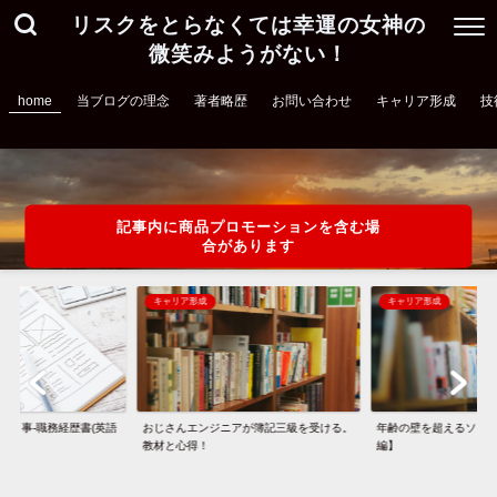
リスクをとらなくては幸運の女神の
微笑みようがない！
home
当ブログの理念
著者略歴
お問い合わせ
キャリア形成
技
記事内に商品プロモーションを含む場
合があります
キャリア形成
キャリア形成
思う事-職務経歴書(英語
おじさんエンジニアが簿記三級を受ける。
年齢の壁を超えるソリ
教材と心得！
編】